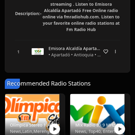
streaming . Listen to Emisora
Alcaldía Apartadó Free Online radio
Description:-
online via fmradiohub.com. Listen to
your favorite online radio stations at
Fm Radio Hub
Emisora Alcaldía Apartadó
• Apartadó • Antioquia • Colombia
Recommended Radio Stations
Olímpica Stereo 104.5 FM
Mix Radio 89.9 MHz FM
News,Latin,Merengue,Balada
News, Top40, Entertainment