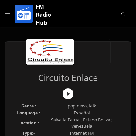
FM
Radio
Hub
Circuito Enlace
Genre :
pop,news,talk
Language :
Español
Salva la Patria , Estado Bolívar,
Location :
Venezuela
Type:-
Internet,FM