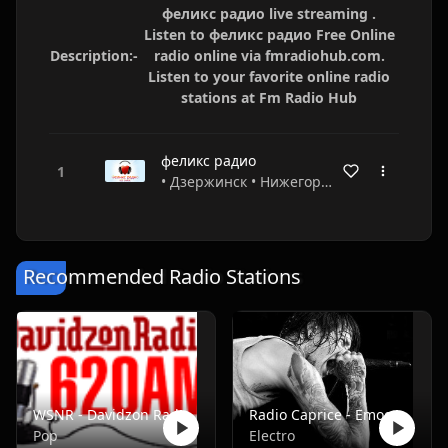
феликс радио live streaming .
Listen to феликс радио Free Online
Description:-
radio online via fmradiohub.com.
Listen to your favorite online radio
stations at Fm Radio Hub
феликс радио
• Дзержинск • Нижегородская область • Russia
Recommended Radio Stations
WSNR - Davidzon Radio 620 AM
Radio Caprice - Emocore/Screamo/Emo Violence
Pop
Electro